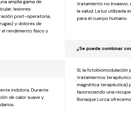
 una amplia gama de
tratamiento no invasivo, 
cular, lesiones
la salud. La luz utilizada
eración post-operatoria,
para el cuerpo humano.
rrugas) y dolores de
 el rendimiento físico y
¿Se puede combinar con
Sí, la fotobiomodulació
tratamientos terapéutic
magnética terapéutica) p
ente indolora. Durante
favoreciendo una recuper
ción de calor suave y
Bonaque Lorca ofrecemos
darios.