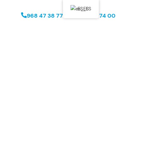
ES_ES
968 47 38 77
647 07 74 00